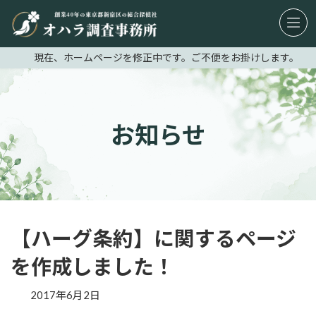
コ
ナ
ン
ビ
テ
ゲ
現在、ホームページを修正中です。ご不便をお掛けします。
ン
ー
ツ
シ
へ
ョ
ス
ン
お知らせ
キ
に
ッ
移
プ
動
【ハーグ条約】に関するページ
を作成しました！
2017年6月2日