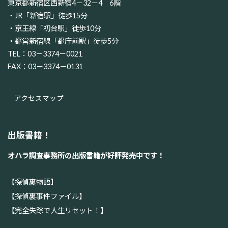
東京都新宿区西新宿4－32－4 6階
・JR「新宿駅」徒歩15分
・京王線「初台駅」徒歩10分
・都営新宿線「都庁前駅」徒歩5分
TEL：03－3374－0021
FAX：03－3374－0131
アクセスマップ
出版書籍！
オハラ調査事務所の出版書籍が好評発売中です！
【探偵裏物語】
【探偵裏事件ファイル】
【完全失踪で人生リセット！】