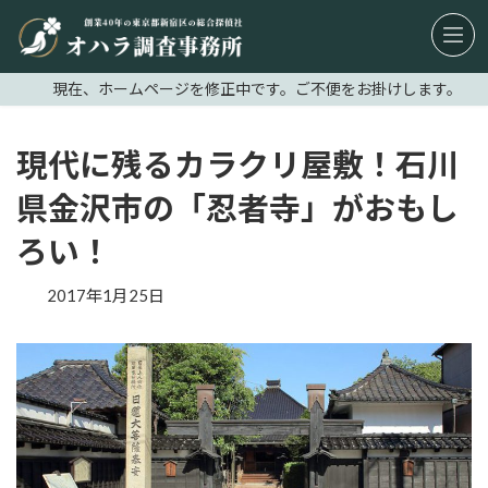
コ
ナ
ン
ビ
テ
ゲ
現在、ホームページを修正中です。ご不便をお掛けします。
ン
ー
ツ
シ
へ
ョ
現代に残るカラクリ屋敷！石川
ス
ン
県金沢市の「忍者寺」がおもし
キ
に
ッ
移
ろい！
プ
動
2017年1月25日