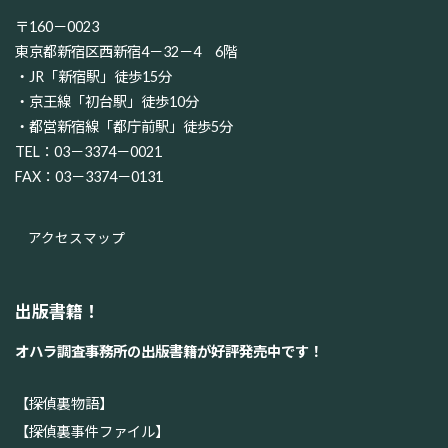
〒160－0023
東京都新宿区西新宿4－32－4 6階
・JR「新宿駅」徒歩15分
・京王線「初台駅」徒歩10分
・都営新宿線「都庁前駅」徒歩5分
TEL：03－3374－0021
FAX：03－3374－0131
アクセスマップ
出版書籍！
オハラ調査事務所の出版書籍が好評発売中です！
【探偵裏物語】
【探偵裏事件ファイル】