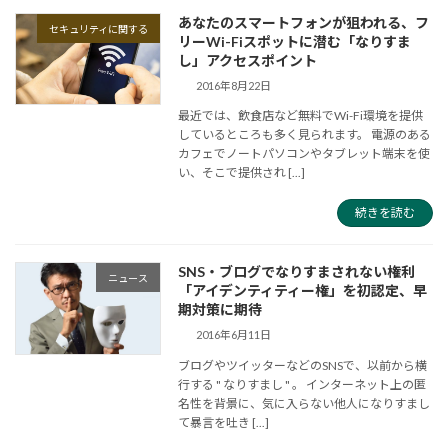
あなたのスマートフォンが狙われる、フ
セキュリティに関する
リーWi-Fiスポットに潜む「なりすま
し」アクセスポイント
2016年8月22日
最近では、飲食店など無料でWi-Fi環境を提供
しているところも多く見られます。 電源のある
カフェでノートパソコンやタブレット端末を使
い、そこで提供され [...]
続きを読む
SNS・ブログでなりすまされない権利
ニュース
「アイデンティティー権」を初認定、早
期対策に期待
2016年6月11日
ブログやツイッターなどのSNSで、以前から横
行する " なりすまし " 。 インターネット上の匿
名性を背景に、気に入らない他人になりすまし
て暴言を吐き [...]