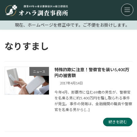
コ
ナ
ン
ビ
テ
ゲ
現在、ホームページを修正中です。ご不便をお掛けします。
ン
ー
ツ
シ
へ
ョ
なりすまし
ス
ン
キ
に
ッ
移
特殊詐欺に注意！警察官を装い5,400万
プ
動
ニュース
円の被害額
2017年4月14日
今年4月、那覇市に住む69歳の男性が、警察官
を名乗る男に約5,400万円を騙し取られる事件
が発生。 事件の発端は、金融機関の職員や警察
官を名乗る男から [...]
続きを読む