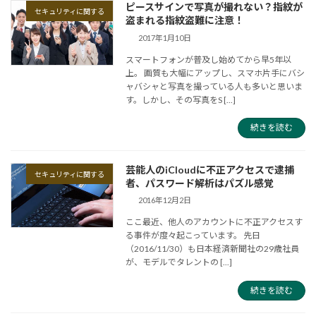
ピースサインで写真が撮れない？指紋が
セキュリティに関する
盗まれる指紋盗難に注意！
2017年1月10日
スマートフォンが普及し始めてから早5年以
上。 画質も大幅にアップし、スマホ片手にバシ
ャバシャと写真を撮っている人も多いと思いま
す。しかし、その写真をS [...]
続きを読む
芸能人のiCloudに不正アクセスで逮捕
セキュリティに関する
者、パスワード解析はパズル感覚
2016年12月2日
ここ最近、他人のアカウントに不正アクセスす
る事件が度々起こっています。 先日
（2016/11/30）も日本経済新聞社の29歳社員
が、モデルでタレントの [...]
続きを読む