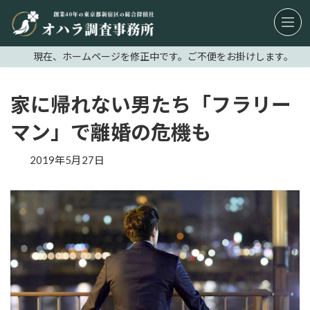
コ
ナ
ン
ビ
テ
ゲ
現在、ホームページを修正中です。ご不便をお掛けします。
ン
ー
ツ
シ
へ
ョ
家に帰れない男たち「フラリー
ス
ン
マン」で離婚の危機も
キ
に
ッ
移
2019年5月27日
プ
動