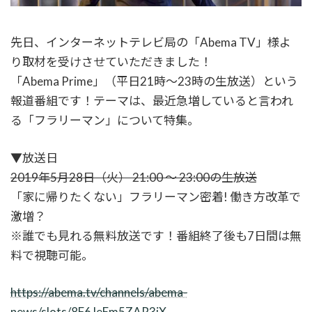
先日、インターネットテレビ局の「Abema TV」様よ
り取材を受けさせていただきました！
「Abema Prime」（平日21時～23時の生放送）という
報道番組です！テーマは、最近急増していると言われ
る「フラリーマン」について特集。
▼放送日
2019年5月28日（火） 21:00 〜 23:00の生放送
「家に帰りたくない」フラリーマン密着! 働き方改革で
激増？
※誰でも見れる無料放送です！番組終了後も7日間は無
料で視聴可能。
https://abema.tv/channels/abema-
news/slots/8F6JeEm5ZAR3iX