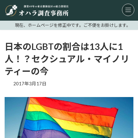
コ
ナ
ン
ビ
テ
ゲ
現在、ホームページを修正中です。ご不便をお掛けします。
ン
ー
ツ
シ
へ
ョ
日本のLGBTの割合は13人に1
ス
ン
人！？セクシュアル・マイノリ
キ
に
ッ
移
ティーの今
プ
動
2017年3月17日