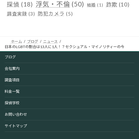
浮気・不倫
(50)
探偵
(18)
詐欺
(10)
結婚
(1)
防犯カメラ
(5)
調査実録
(3)
ホーム
ブログ
ニュース
日本のLGBTの割合は13人に1人！？セクシュアル・マイノリティーの今
ブログ
会社案内
調査項目
料金一覧
探偵学校
お問い合わせ
サイトマップ